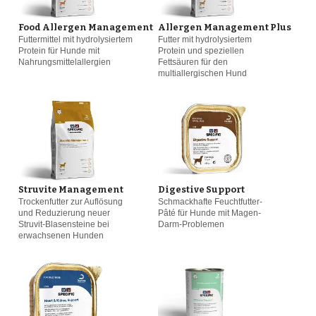
Hautprobleme
(6)
Food Allergen Management
Allergen Management Plus
Futtermittel mit hydrolysiertem
Futter mit hydrolysiertem
Protein für Hunde mit
Protein und speziellen
Harn-Probleme
(4)
Nahrungsmittelallergien
Fettsäuren für den
multiallergischen Hund
Gewichtsmanagement
(3)
Struvite Management
Digestive Support
Trockenfutter zur Auflösung
Schmackhafte Feuchtfutter-
und Reduzierung neuer
Pâté für Hunde mit Magen-
Struvit-Blasensteine bei
Darm-Problemen
erwachsenen Hunden