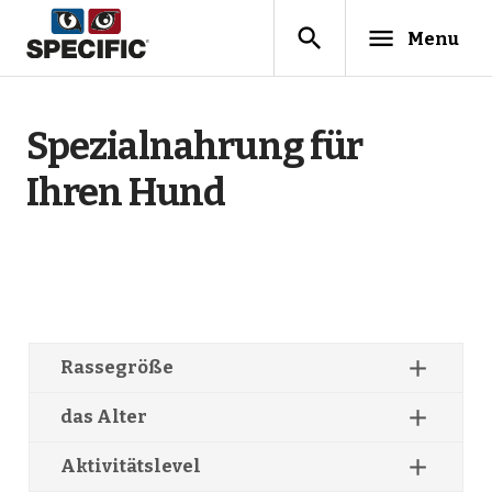
search
menu
Menu
Spezialnahrung für
Ihren Hund
add
Rassegröße
add
das Alter
Alle
add
Aktivitätslevel
Alle
Riesenrasse (über 45 kg Erwachsenengewicht)