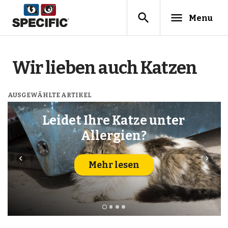
search
menu
Menu
Wir lieben auch Katzen
AUSGEWÄHLTE ARTIKEL
Leidet Ihre Katze unter
Allergien?
navigate_before
navigate_next
Mehr lesen