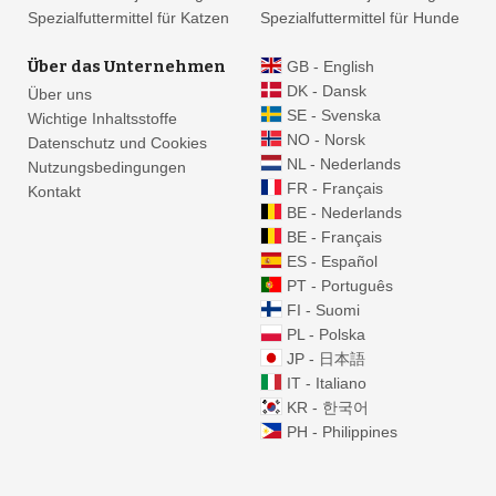
41
Spezialfuttermittel für Katzen
Spezialfuttermittel für Hunde
6
Über das Unternehmen
GB - English
DK - Dansk
Über uns
41
SE - Svenska
Wichtige Inhaltsstoffe
24
NO - Norsk
Datenschutz und Cookies
NL - Nederlands
Nutzungsbedingungen
FR - Français
Kontakt
55
25
BE - Nederlands
41
BE - Français
ES - Español
2
PT - Português
FI - Suomi
PL - Polska
JP - 日本語
IT - Italiano
KR - 한국어
PH - Philippines