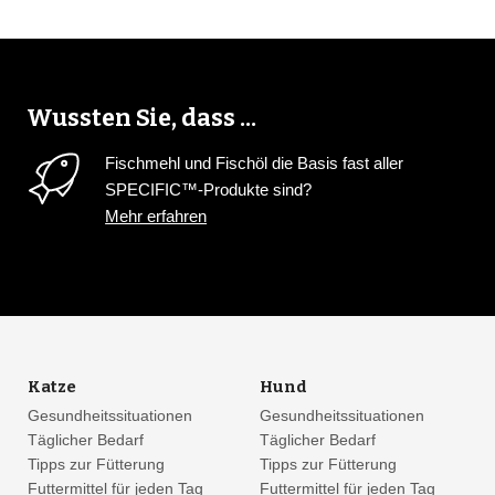
2
Wussten Sie, dass ...
Fischmehl und Fischöl die Basis fast aller
SPECIFIC™-Produkte sind?
Mehr erfahren
2
13
16
Katze
Hund
6
Gesundheitssituationen
Gesundheitssituationen
Täglicher Bedarf
Täglicher Bedarf
Tipps zur Fütterung
Tipps zur Fütterung
4
Futtermittel für jeden Tag
Futtermittel für jeden Tag