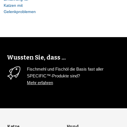
2
Katzen mit
Gelenkproblemen
2
Wussten Sie, dass ...
13
Fischmehl und Fischöl die Basis fast aller
SPECIFIC™-Produkte sind?
Mehr erfahren
16
6
4
41
6
Katze
Hund