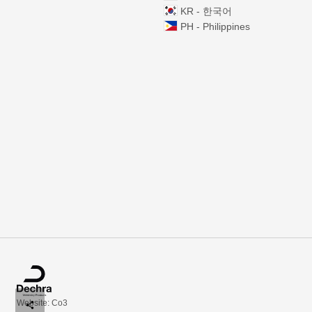
KR - 한국어
PH - Philippines
Website: Co3
share