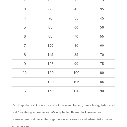
2
45
35
25
3
60
45
35
4
70
55
45
5
85
60
50
6
95
70
55
7
105
80
60
8
115
85
70
9
125
90
75
10
130
100
80
11
140
105
85
12
150
110
90
Der Tagesbedarf kann je nach Faktoren wie Rasse, Umgebung, Jahreszeit
und Aktivitätsgrad variieren. Wir empfehlen Ihnen, Ihr Haustier zu
überwachen und die Fütterungsmenge an seine individuellen Bedürfnisse
anzupassen.