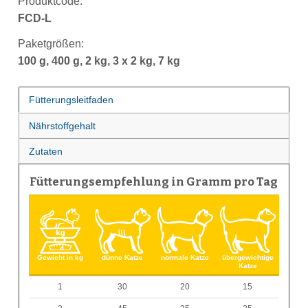
Produktcode:
FCD-L
Paketgrößen:
100 g, 400 g, 2 kg, 3 x 2 kg, 7 kg
Fütterungsleitfaden
Nährstoffgehalt
Zutaten
Fütterungsempfehlung in Gramm pro Tag
Gewicht in kg
dünne Katze
normale Katze
übergewichtige
Katze
1
30
20
15