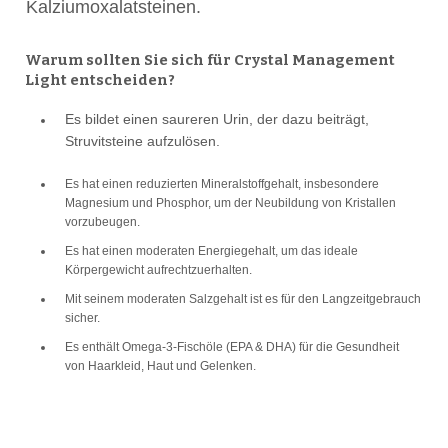
Kalziumoxalatsteinen.
Warum sollten Sie sich für Crystal Management
Light entscheiden?
Es bildet einen saureren Urin, der dazu beiträgt,
Struvitsteine aufzulösen.
Es hat einen reduzierten Mineralstoffgehalt, insbesondere
Magnesium und Phosphor, um der Neubildung von Kristallen
vorzubeugen.
Es hat einen moderaten Energiegehalt, um das ideale
Körpergewicht aufrechtzuerhalten.
Mit seinem moderaten Salzgehalt ist es für den Langzeitgebrauch
sicher.
Es enthält Omega-3-Fischöle (EPA & DHA) für die Gesundheit
von Haarkleid, Haut und Gelenken.